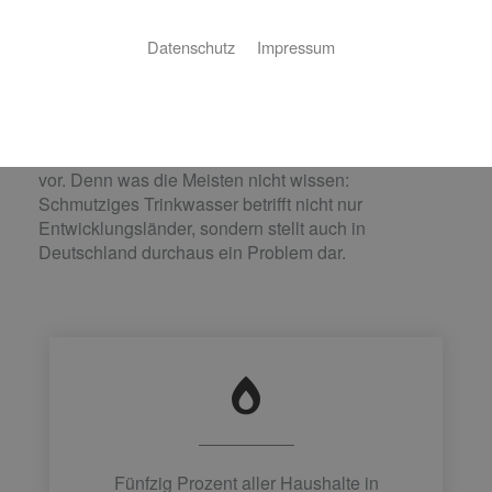
sicher: Trinkwasserhygiene
Datenschutz
Impressum
Ob als Durstlöscher, zur Essenszubereitung oder im
Bad – Wasser ist unser wichtigster Rohstoff und
Lebensmittel Nummer eins. Im Schnitt verbraucht
jeder Bundesbürger täglich etwa 130 Liter. Stellen
Sie sich nun eine Verunreinigung dieses Wassers
vor. Denn was die Meisten nicht wissen:
Schmutziges Trinkwasser betrifft nicht nur
Entwicklungsländer, sondern stellt auch in
Deutschland durchaus ein Problem dar.
Fünfzig Prozent aller Haushalte in